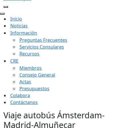
Menú
Menú
de
Inicio
de
navegación
Noticias
navegación
Información
Preguntas Frecuentes
Servicios Consulares
Recursos
CRE
Miembros
Consejo General
Actas
Presupuestos
Colabora
Contáctanos
Viaje autobús Ámsterdam-
Madrid-Almuñecar